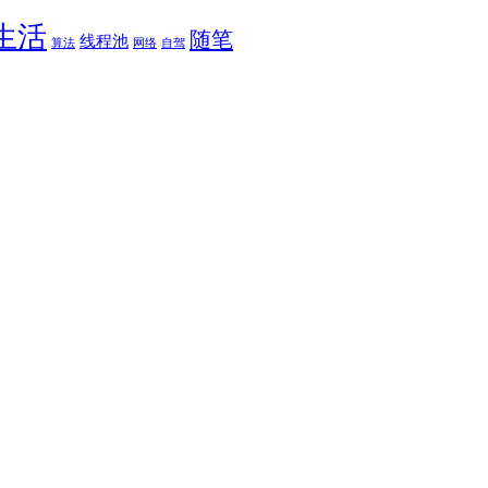
生活
随笔
线程池
算法
网络
自驾