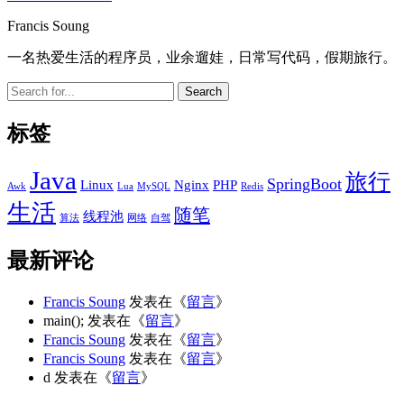
Sidebar
Francis Soung
一名热爱生活的程序员，业余遛娃，日常写代码，假期旅行。
Search
标签
Java
旅行
SpringBoot
Linux
Nginx
PHP
Awk
Lua
MySQL
Redis
生活
随笔
线程池
算法
网络
自驾
最新评论
Francis Soung
发表在《
留言
》
main();
发表在《
留言
》
Francis Soung
发表在《
留言
》
Francis Soung
发表在《
留言
》
d
发表在《
留言
》