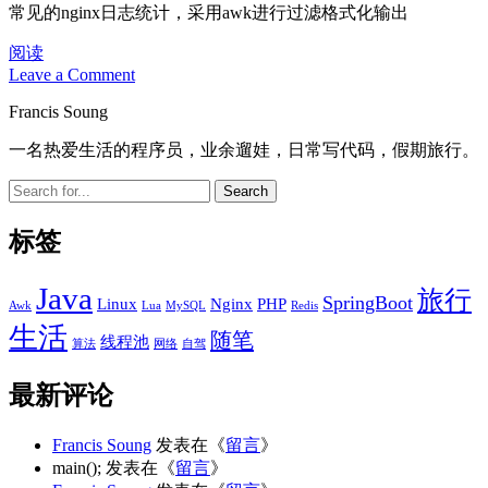
常见的nginx日志统计，采用awk进行过滤格式化输出
Linux
阅读
Awk
Leave a Comment
使
Sidebar
Francis Soung
用
案
一名热爱生活的程序员，业余遛娃，日常写代码，假期旅行。
例
总
Search
结-
nginx
标签
日
志
Java
统
旅行
SpringBoot
Linux
Nginx
PHP
Awk
Lua
MySQL
Redis
计
生活
随笔
线程池
算法
网络
自驾
最新评论
Francis Soung
发表在《
留言
》
main();
发表在《
留言
》