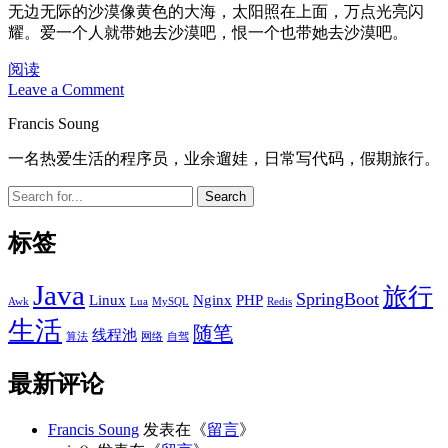
无边无际的沙漠像黄色的大海，太阳照在上面，万点光亮闪
耀。爱一个人就带她去沙漠吧，恨一个也带她去沙漠吧。
十
阅读
Leave a Comment
一，
征
Sidebar
Francis Soung
战
库
一名热爱生活的程序员，业余遛娃，日常写代码，假期旅行。
布
Search
齐
沙
漠
标签
Java
旅行
SpringBoot
Linux
Nginx
PHP
Awk
Lua
MySQL
Redis
生活
随笔
线程池
算法
网络
自驾
最新评论
Francis Soung
发表在《
留言
》