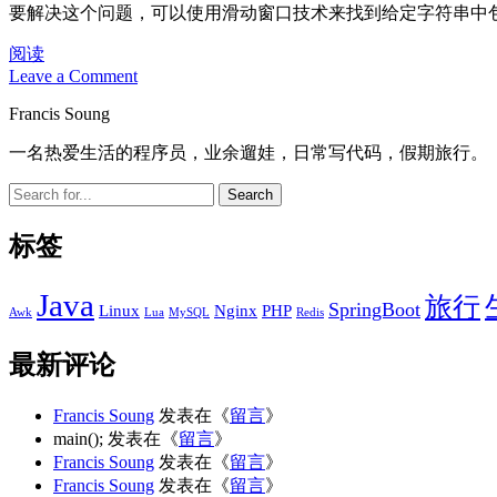
要解决这个问题，可以使用滑动窗口技术来找到给定字符串中
查
阅读
Leave a Comment
找
定
Sidebar
Francis Soung
长
子
一名热爱生活的程序员，业余遛娃，日常写代码，假期旅行。
串
Search
中
元
音
标签
的
最
Java
旅行
SpringBoot
大
Linux
Nginx
PHP
Awk
Lua
MySQL
Redis
数
目
最新评论
Francis Soung
发表在《
留言
》
main();
发表在《
留言
》
Francis Soung
发表在《
留言
》
Francis Soung
发表在《
留言
》