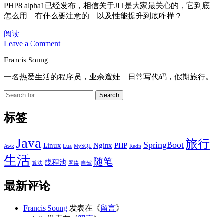
PHP8 alpha1已经发布，相信关于JIT是大家最关心的，它到底
怎么用，有什么要注意的，以及性能提升到底咋样？
PHP
阅读
8
Leave a Comment
新
Sidebar
Francis Soung
特
性
一名热爱生活的程序员，业余遛娃，日常写代码，假期旅行。
之
JIT
Search
简
介
标签
Java
旅行
SpringBoot
Linux
Nginx
PHP
Awk
Lua
MySQL
Redis
生活
随笔
线程池
算法
网络
自驾
最新评论
Francis Soung
发表在《
留言
》