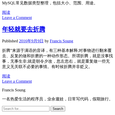
MySQL常见数据类型整理，包括大小、范围、用途。
MySQL
阅读
数
Leave a Comment
据
类
年轻就要去折腾
型
Published
2016年9月9日
by
Francis Soung
折腾”来源于满语的音译，有三种基本解释;对事物进行翻来覆
去、反复的做和折磨的一种动作形态。所谓折腾，就是没事找
事，无事生非;就是朝令夕改，忽左忽右，就是重复做一些无
意义无关联不必要的事情。有时候折腾并非贬义。
年
阅读
Leave a Comment
轻
就
Sidebar
Francis Soung
要
去
一名热爱生活的程序员，业余遛娃，日常写代码，假期旅行。
折
Search
腾