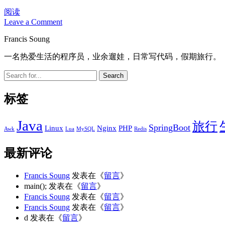
搭
阅读
Leave a Comment
建
第
Sidebar
Francis Soung
一
个
一名热爱生活的程序员，业余遛娃，日常写代码，假期旅行。
springboot
项
Search
目
标签
Java
旅行
SpringBoot
Linux
Nginx
PHP
Awk
Lua
MySQL
Redis
最新评论
Francis Soung
发表在《
留言
》
main();
发表在《
留言
》
Francis Soung
发表在《
留言
》
Francis Soung
发表在《
留言
》
d
发表在《
留言
》