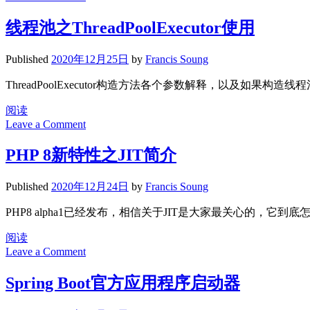
线程池之ThreadPoolExecutor使用
Published
2020年12月25日
by
Francis Soung
ThreadPoolExecutor构造方法各个参数解释，以及如果
线
阅读
Leave a Comment
程
池
PHP 8新特性之JIT简介
之
ThreadPoolExecutor
使
Published
2020年12月24日
by
Francis Soung
用
PHP8 alpha1已经发布，相信关于JIT是大家最关心的，
PHP
阅读
8
Leave a Comment
新
特
Spring Boot官方应用程序启动器
性
之