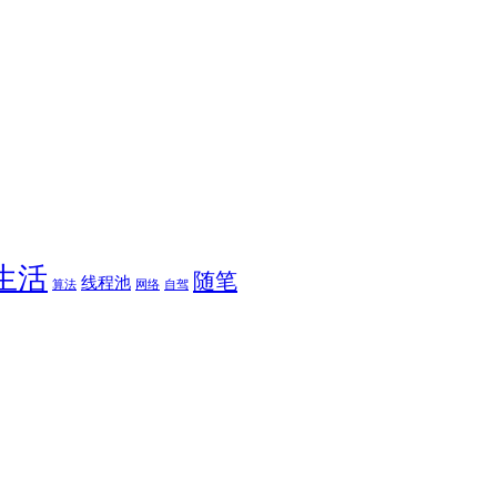
生活
随笔
线程池
算法
网络
自驾