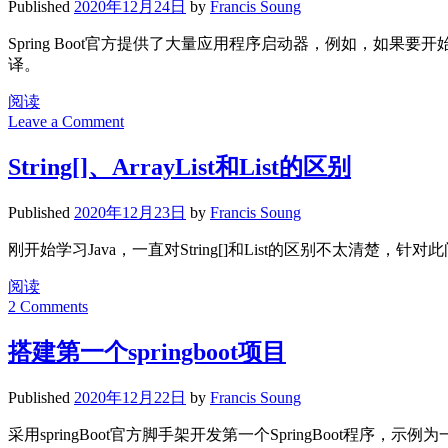
Published
2020年12月24日
by
Francis Soung
JIT
简
Spring Boot官方提供了大量应用程序启动器，例如，如果要开始使用Sp
介
译。
Spring
阅读
Boot
Leave a Comment
官
方
String[]、ArrayList和List
的区别
应
用
Published
2020年12月23日
by
Francis Soung
程
序
刚开始学习Java，一直对String[]和List
的区别不太清楚，针对此
启
动
String[]、
阅读
器
ArrayList
2 Comments
和
List<String>
搭建第一个springboot项目
的
区
Published
2020年12月22日
by
Francis Soung
别
采用springBoot官方脚手架开发第一个SpringBoot程序，示例