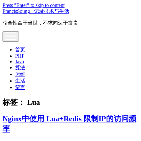
Press "Enter" to skip to content
FrancisSoung - 记录技术与生活
苟全性命于当世，不求闻达于富贵
open
menu
首页
PHP
Java
算法
运维
生活
留言
标签：
Lua
Nginx中使用 Lua+Redis 限制IP的访问频
率