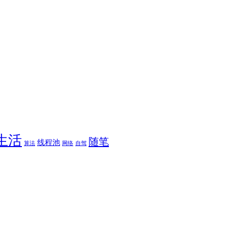
生活
随笔
线程池
算法
网络
自驾