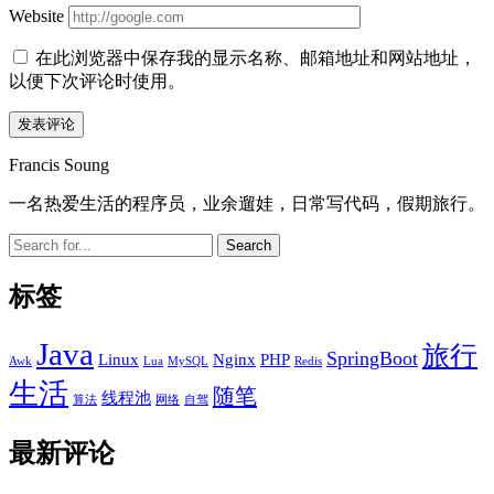
Website
在此浏览器中保存我的显示名称、邮箱地址和网站地址，
以便下次评论时使用。
Sidebar
Francis Soung
一名热爱生活的程序员，业余遛娃，日常写代码，假期旅行。
Search
标签
Java
旅行
SpringBoot
Linux
Nginx
PHP
Awk
Lua
MySQL
Redis
生活
随笔
线程池
算法
网络
自驾
最新评论