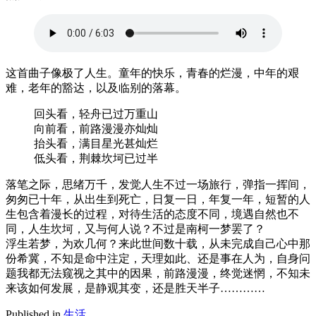
这首曲子像极了人生。童年的快乐，青春的烂漫，中年的艰
难，老年的豁达，以及临别的落幕。
回头看，轻舟已过万重山
向前看，前路漫漫亦灿灿
抬头看，满目星光甚灿烂
低头看，荆棘坎坷已过半
落笔之际，思绪万千，发觉人生不过一场旅行，弹指一挥间，
匆匆已十年，从出生到死亡，日复一日，年复一年，短暂的人
生包含着漫长的过程，对待生活的态度不同，境遇自然也不
同，人生坎坷，又与何人说？不过是南柯一梦罢了？
浮生若梦，为欢几何？来此世间数十载，从未完成自己心中那
份希冀，不知是命中注定，天理如此、还是事在人为，自身问
题我都无法窥视之其中的因果，前路漫漫，终觉迷惘，不知未
来该如何发展，是静观其变，还是胜天半子…………
Published in
生活