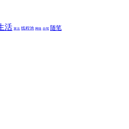
生活
随笔
线程池
算法
网络
自驾