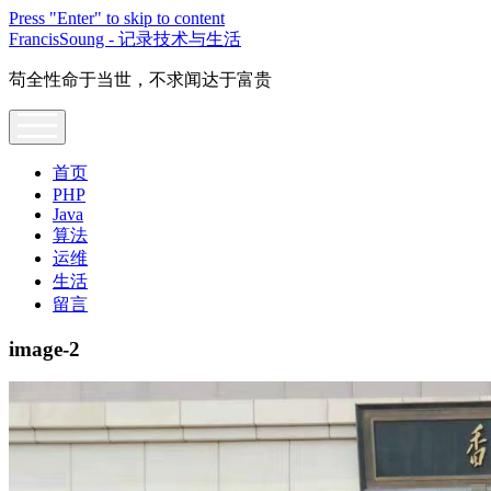
Press "Enter" to skip to content
FrancisSoung - 记录技术与生活
苟全性命于当世，不求闻达于富贵
open
menu
首页
PHP
Java
算法
运维
生活
留言
image-2