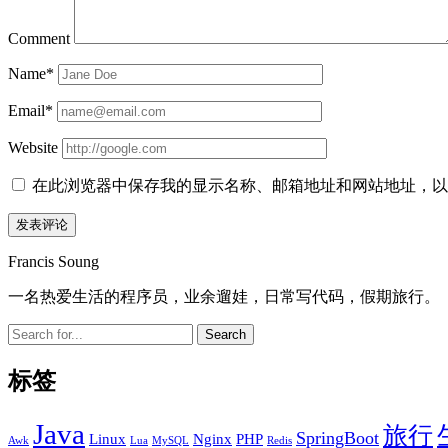
Comment
Name*
Email*
Website
在此浏览器中保存我的显示名称、邮箱地址和网站地址，以
Sidebar
Francis Soung
一名热爱生活的程序员，业余遛娃，日常写代码，假期旅行。
Search
标签
Java
旅行
SpringBoot
Linux
Nginx
PHP
Awk
Lua
MySQL
Redis