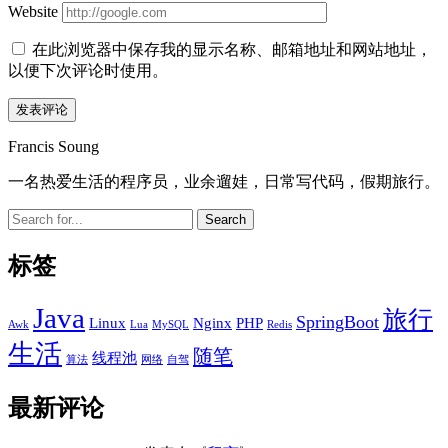
Website
在此浏览器中保存我的显示名称、邮箱地址和网站地址，
以便下次评论时使用。
Sidebar
Francis Soung
一名热爱生活的程序员，业余遛娃，日常写代码，假期旅行。
Search
标签
Java
旅行
SpringBoot
Linux
Nginx
PHP
Awk
Lua
MySQL
Redis
生活
随笔
线程池
算法
网络
自驾
最新评论