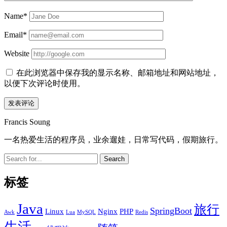
Name*
Email*
Website
在此浏览器中保存我的显示名称、邮箱地址和网站地址，
以便下次评论时使用。
Sidebar
Francis Soung
一名热爱生活的程序员，业余遛娃，日常写代码，假期旅行。
Search
标签
Java
旅行
SpringBoot
Linux
Nginx
PHP
Awk
Lua
MySQL
Redis