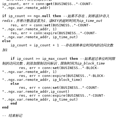
ip_count, err = conn:
get
(BUSINESS.."-COUNT-
"..ngx.var.remote_addr)

if
 ip_count == ngx.
null
then
--如果不存在，则将该IP存入
redis，并将计数器设置为1、该KEY的超时时间为ip_time_out
    res, err = conn:
set
(BUSINESS.."-COUNT-
"..ngx.var.remote_addr, 1)

    res, err = conn:expire(BUSINESS.."-COUNT-
else
    ip_count = ip_count + 1 
--存在则将单位时间内的访问次数
加1
if
 ip_count >= ip_max_count 
then
--如果超过单位时间限
制的访问次数，则添加限制访问标识，限制时间为ip_block_time
        res, err = conn:
set
(BUSINESS.."-BLOCK-
"..ngx.var.remote_addr, 1)

        res, err = conn:expire(BUSINESS.."-BLOCK-
"..ngx.var.remote_addr, ip_block_time)

else
        res, err = conn:
set
(BUSINESS.."-COUNT-
"..ngx.var.remote_addr,ip_count)

        res, err = conn:expire(BUSINESS.."-COUNT-
"..ngx.var.remote_addr, ip_time_out)

end
end
-- 结束标记