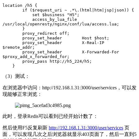
location /h5 {

        if ($request_uri ~ .*\.(html|htm|jsp|json)) {

            set $business "H5";

            access_by_lua_file 
/usr/local/openresty/nginx/conf/lua/access.lua;

        }

        proxy_redirect off;

        proxy_set_header        Host $host;

        proxy_set_header        X-Real-IP 
$remote_addr;

        proxy_set_header        X-Forwarded-For 
$proxy_add_x_forwarded_for;

        proxy_pass http://h5_224/h5;

（3）测试：
在浏览器中访问：http://192.168.1.31:3000/user/services，可以发
现能够正常浏览：
此时，登录Redis可以看到已经开始计数了：
然后使用F5反复刷新
http://192.168.1.31:3000/user/services
页
面，可以发现几次之后浏览器就显示403页面了，然后一直到5