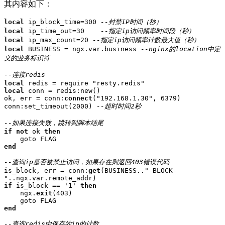
其内容如下：
local
 ip_block_time=300 
--封禁IP时间（秒）
local
 ip_time_out=30    
--指定ip访问频率时间段（秒）
local
 ip_max_count=20 
--指定ip访问频率计数最大值（秒）
local
 BUSINESS = ngx.var.business 
--nginx的location中定
义的业务标识符
--连接redis
local
local
 conn = redis:new()  

ok, err = conn:
connect
("192.168.1.30", 6379)  

conn:set_timeout(2000) 
--超时时间2秒
--如果连接失败，跳转到脚本结尾
if
not
 ok 
then
end
--查询ip是否被禁止访问，如果存在则返回403错误代码
is_block, err = conn:
get
(BUSINESS.."-BLOCK-
if
 is_block == '1' 
then
    ngx.
exit
(403)

end
--查询redis中保存的ip的计数