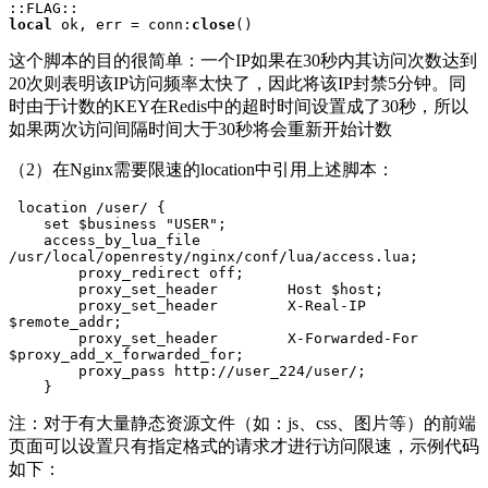
local
 ok, err = conn:
close
()
这个脚本的目的很简单：一个IP如果在30秒内其访问次数达到
20次则表明该IP访问频率太快了，因此将该IP封禁5分钟。同
时由于计数的KEY在Redis中的超时时间设置成了30秒，所以
如果两次访问间隔时间大于30秒将会重新开始计数
（2）在Nginx需要限速的location中引用上述脚本：
 location /user/ {

    set $business "USER";

    access_by_lua_file 
/usr/local/openresty/nginx/conf/lua/access.lua;

        proxy_redirect off;

        proxy_set_header        Host $host;

        proxy_set_header        X-Real-IP 
$remote_addr;

        proxy_set_header        X-Forwarded-For 
$proxy_add_x_forwarded_for;

        proxy_pass http://user_224/user/;

注：对于有大量静态资源文件（如：js、css、图片等）的前端
页面可以设置只有指定格式的请求才进行访问限速，示例代码
如下：