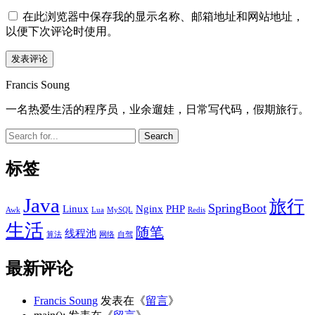
在此浏览器中保存我的显示名称、邮箱地址和网站地址，
以便下次评论时使用。
Sidebar
Francis Soung
一名热爱生活的程序员，业余遛娃，日常写代码，假期旅行。
Search
标签
Java
旅行
SpringBoot
Linux
Nginx
PHP
Awk
Lua
MySQL
Redis
生活
随笔
线程池
算法
网络
自驾
最新评论
Francis Soung
发表在《
留言
》