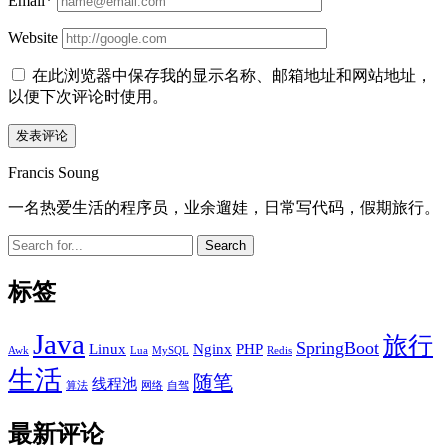
Email*
Website
在此浏览器中保存我的显示名称、邮箱地址和网站地址，
以便下次评论时使用。
Sidebar
Francis Soung
一名热爱生活的程序员，业余遛娃，日常写代码，假期旅行。
Search
标签
Java
旅行
SpringBoot
Linux
Nginx
PHP
Awk
Lua
MySQL
Redis
生活
随笔
线程池
算法
网络
自驾
最新评论