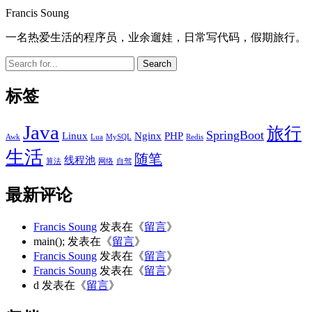
Sidebar
Francis Soung
一名热爱生活的程序员，业余遛娃，日常写代码，假期旅行。
Search
标签
Java
旅行
SpringBoot
Linux
Nginx
PHP
Awk
Lua
MySQL
Redis
生活
随笔
线程池
算法
网络
自驾
最新评论
Francis Soung
发表在《
留言
》
main();
发表在《
留言
》
Francis Soung
发表在《
留言
》
Francis Soung
发表在《
留言
》
d
发表在《
留言
》