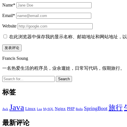
Name*
Email*
Website
在此浏览器中保存我的显示名称、邮箱地址和网站地址，以
Sidebar
Francis Soung
一名热爱生活的程序员，业余遛娃，日常写代码，假期旅行。
Search
标签
Java
旅行
SpringBoot
Linux
Nginx
PHP
Awk
Lua
MySQL
Redis
最新评论