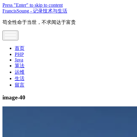
Press "Enter" to skip to content
FrancisSoung - 记录技术与生活
苟全性命于当世，不求闻达于富贵
open
menu
首页
PHP
Java
算法
运维
生活
留言
image-40