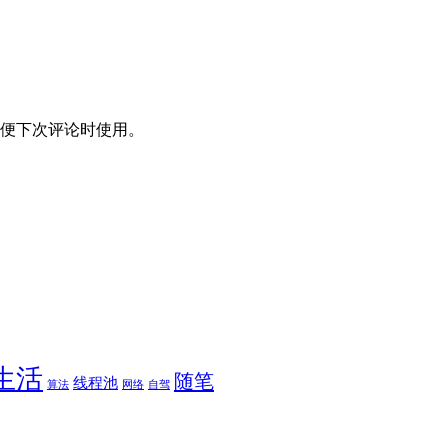
便下次评论时使用。
生活
随笔
线程池
算法
网络
自驾