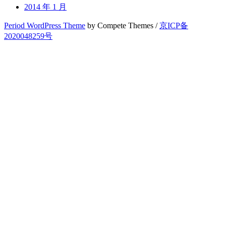
2014 年 1 月
Period WordPress Theme
by Compete Themes /
京ICP备
2020048259号