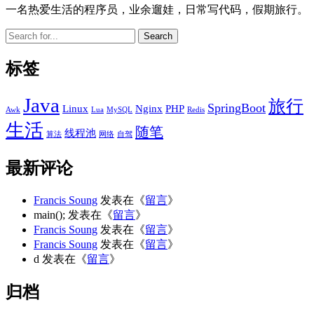
一名热爱生活的程序员，业余遛娃，日常写代码，假期旅行。
Search
标签
Java
旅行
SpringBoot
Linux
Nginx
PHP
Awk
Lua
MySQL
Redis
生活
随笔
线程池
算法
网络
自驾
最新评论
Francis Soung
发表在《
留言
》
main();
发表在《
留言
》
Francis Soung
发表在《
留言
》
Francis Soung
发表在《
留言
》
d
发表在《
留言
》
归档