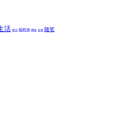
生活
随笔
线程池
算法
网络
自驾