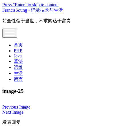
Press "Enter" to skip to content
FrancisSoung - 记录技术与生活
苟全性命于当世，不求闻达于富贵
open
menu
首页
PHP
Java
算法
运维
生活
留言
image-25
Previous Image
Next Image
发表回复