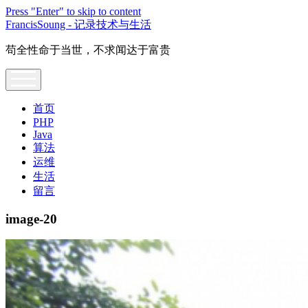
Press "Enter" to skip to content
FrancisSoung - 记录技术与生活
苟全性命于当世，不求闻达于富贵
open
menu
首页
PHP
Java
算法
运维
生活
留言
image-20