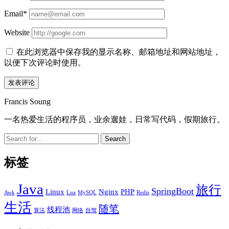
Email*
Website
在此浏览器中保存我的显示名称、邮箱地址和网站地址，
以便下次评论时使用。
Sidebar
Francis Soung
一名热爱生活的程序员，业余遛娃，日常写代码，假期旅行。
Search
标签
Java
旅行
SpringBoot
Linux
Nginx
PHP
Awk
Lua
MySQL
Redis
生活
随笔
线程池
算法
网络
自驾