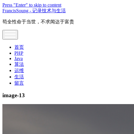
Press "Enter" to skip to content
FrancisSoung - 记录技术与生活
苟全性命于当世，不求闻达于富贵
open
menu
首页
PHP
Java
算法
运维
生活
留言
image-13