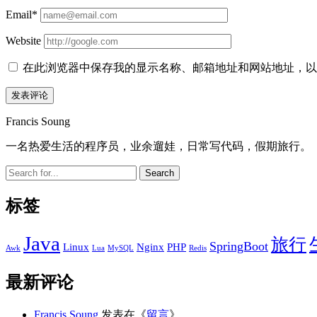
Email*
Website
在此浏览器中保存我的显示名称、邮箱地址和网站地址，以
Sidebar
Francis Soung
一名热爱生活的程序员，业余遛娃，日常写代码，假期旅行。
Search
标签
Java
旅行
SpringBoot
Linux
Nginx
PHP
Awk
Lua
MySQL
Redis
最新评论
Francis Soung
发表在《
留言
》